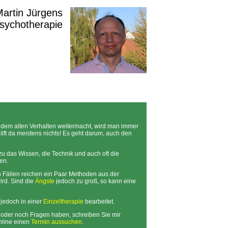
 Martin Jürgens
Psychotherapie
dem alten Verhalten weitermacht, wird man immer
lft da meistens nichts! Es geht darum, auch den
zu das Wissen, die Technik und auch oft die
en.
n Fällen reichen ein Paar Methoden aus der
ird. Sind die
Ängste
jedoch zu groß, so kann eine
 jedoch in einer
Einzeltherapie
bearbeitet.
, oder noch Fragen haben, schreiben Sie mir
online einen
Termin aussuchen
.