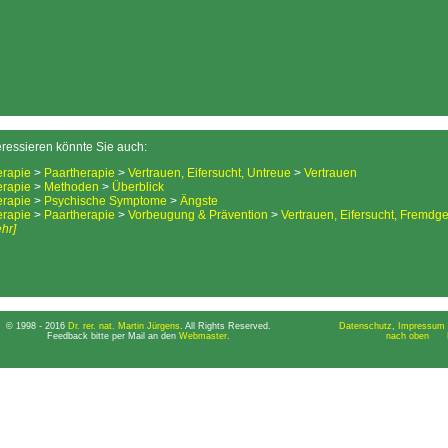
eressieren könnte Sie auch:
erapie
>
Paartherapie
>
Vertrauen, Eifersucht, Untreue
>
Vertrauen
erapie
>
Methoden
>
Überblick
erapie
>
Psychische Symptome
>
Ängste
erapie
>
Paartherapie
>
Vorbeugung & Prävention
>
Vertrauen, Eifersucht, Fremdg
hr]
© 1998 - 2016
Dr. rer. nat. Martin Jürgens
. All Rights Reserved.
Datenschutz
,
Impressum 
Feedback bitte per Mail an den
Webmaster
.
nach oben