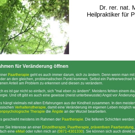
Dr. rer. nat.
Heilpraktiker für 
hmen für Veränderung öffnen
einer
Paartherapie
geht es auch immer darum, sich zu ändern. Denn wenn man mit 
der an den gleichen, problematischen Punkt kommen. Selbst ein Partnerwechsel hi
enen Anteil am Problem zu erkennen und diesen zu verändern.
h es ist gar nicht so einfach, sich "mal eben zu ändern". Meistens fehlen einem da
rgie. Und oft gibt es auch eine gewisse (meist unterbewusste) Angst vor Änderung
s hängt vielmals mit alten Erfahrungen aus der Kindheit zusammen. In den meiste
assischen
Verhaltenstherapie
, damit eine Veränderung im eigenen Leben möglich w
fenpsychologische Therapie
die
Ängste
an der Wurzel bearbeiten.
es geschieht meistens im Rahmen der
Paartherapie
. Die tieferen Schichten werden
n Sie Interesse an einer
Einzeltherapie
,
Paartherapie
,
präventiven Paarberatung
fach eine
eMail
oder rufen mich an (
0871-4301330
). Sie können sich auch direkt 