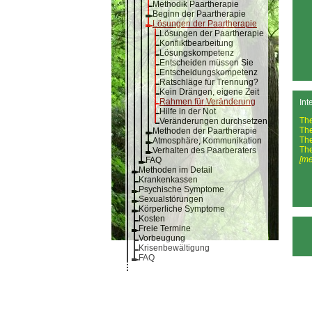
Methodik Paartherapie
Beginn der Paartherapie
Lösungen der Paartherapie
Lösungen der Paartherapie
Konfliktbearbeitung
Lösungskompetenz
Entscheiden müssen Sie
Entscheidungskompetenz
Ratschläge für Trennung?
Kein Drängen, eigene Zeit
Rahmen für Veränderung
Int
Hilfe in der Not
Th
Veränderungen durchsetzen
Th
Methoden der Paartherapie
Th
Atmosphäre, Kommunikation
Th
Verhalten des Paarberaters
[me
FAQ
Methoden im Detail
Krankenkassen
Psychische Symptome
Sexualstörungen
Körperliche Symptome
Kosten
Freie Termine
Vorbeugung
Krisenbewältigung
FAQ