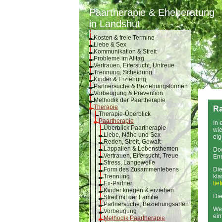
Paartherapie & Eheberatung
in Landshut
Kosten & freie Termine
Liebe & Sex
Kommunikation & Streit
Probleme im Alltag
Vertrauen, Eifersucht, Untreue
Trennung, Scheidung
Kinder & Erziehung
Partnersuche & Beziehungsformen
Vorbeugung & Prävention
Methodik der Paartherapie
Therapie
Ra
Therapie-Überblick
Paartherapie
In 
Überblick Paartherapie
wie
Liebe, Nähe und Sex
eig
Reden, Streit, Gewalt
Lappalien & Lebensthemen
Doc
Vertrauen, Eifersucht, Treue
Ene
Stress, Langeweile
Form des Zusammenlebens
Die
Trennung
kl
Ex-Partner
tie
Kinder kriegen & erziehen
Di
Streit mit der Familie
Partnersuche, Beziehungsarten
Wen
Vorbeugung
ein
Methodik Paartherapie