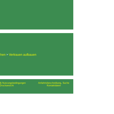
ehen
>
Vertrauen aufbauen
& Nutzungsbedingungen
Anfahrtsbeschreibung
,
Suche
Druckansicht
Kontaktdaten