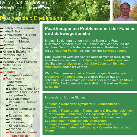
Dr. rer. nat. Martin Jürgens
Heilpraktiker für Psychotherapie
Paartherapie & Eheberatung
Paartherapie bei Problemen mit der Familie
Kosten & freie Termine
Liebe & Sex
und Schwiegerfamilie
Kommunikation & Streit
Probleme im Alltag
In einer Beziehung treffen nicht nur Mann und Frau
Vertrauen, Eifersucht,
zusammen, sondern auch die Familien des Mannes und die
Untreue
der Frau. Dies führt leider immer wieder zu Problemen, sowohl
Trennung, Scheidung
mit der
eigenen Familie
, als auch mit der
Schwiegerfamilie
.
Kinder & Erziehung
Partnersuche &
Egal, zwischen wem der Konflikt auch herrschen mag, durch
Beziehungsformen
eine Kombination von
Einzeltherapie
und
Paartherapie
kann
Vorbeugung & Prävention
die Situation
analysiert
und
mögliche Lösungen für diese
Methodik der
Problematik
erarbeitet werden.
Paartherapie
Therapie
Wenn Sie Interesse an einer
Einzeltherapie
,
Paartherapie
,
Therapie-Überblick
präventiven Paarberatung
, oder noch Fragen haben,
Paartherapie
schreiben Sie mir einfach eine
eMail
oder rufen mich an (
0871-
Überblick
4301330
). Sie können sich auch direkt online einen
Termin
Paartherapie
aussuchen
.
Liebe, Nähe und Sex
Reden, Streit, Gewalt
Lappalien &
Interessieren könnte Sie auch:
Lebensthemen
Vertrauen, Eifersucht,
Therapie
>
Körperliche Symptome
>
Bluthochdruck &
Treue
Herzinfarkt
Stress, Langeweile
Therapie
>
Paartherapie
>
Partnersuche & Beziehungsformen
Form des
>
Partnerwahl, Partnersuche
>
Gegensätze in Beziehungen
Zusammenlebens
Therapie
>
Paartherapie
>
Vorbeugung & Prävention
>
Trennung
Lebensthemen
>
Unterschiede anerkennen
Ex-Partner
Therapie
>
Paartherapie
>
Probleme im Alltag
>
Kinder kriegen &
Lebensführung, Lebensauffassung
>
Kulturelle Unterschiede
erziehen
[mehr]
Streit mit der Familie
Streit mit der