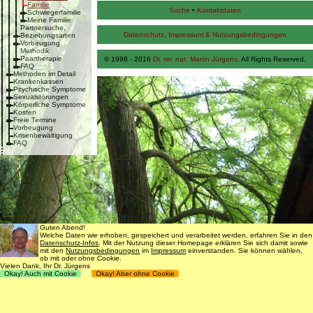
Familie
Suche
•
Kontaktdaten
Schwiegerfamilie
Meine Familie
Partnersuche,
Datenschutz
,
Impressum & Nutzungsbedingungen
Beziehungsarten
Vorbeugung
Methodik
Paartherapie
© 1998 - 2016
Dr. rer. nat. Martin Jürgens
. All Rights Reserved.
FAQ
Methoden im Detail
Krankenkassen
Psychische Symptome
Sexualstörungen
Körperliche Symptome
Kosten
Freie Termine
Vorbeugung
Krisenbewältigung
FAQ
Guten Abend!
Welche Daten wie erhoben, gespeichert und verarbeitet werden, erfahren Sie in den
Datenschutz-Infos
. Mit der Nutzung dieser Homepage erklären Sie sich damit sowie
mit den
Nutzungsbedingungen
im
Impressum
einverstanden. Sie können wählen,
ob mit oder ohne Cookie.
Vielen Dank, Ihr Dr. Jürgens
Okay! Auch mit Cookie
Okay! Aber ohne Cookie