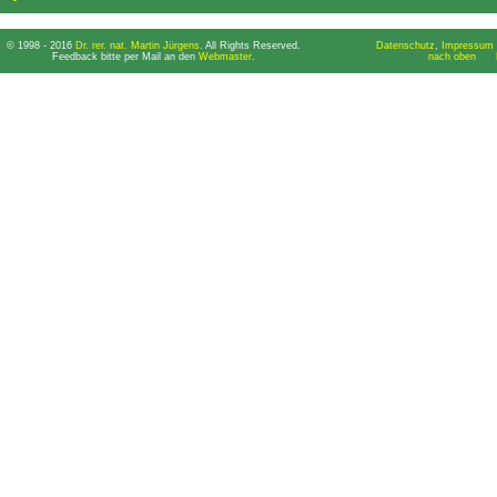
© 1998 - 2016
Dr. rer. nat. Martin Jürgens
. All Rights Reserved.
Datenschutz
,
Impressum 
Feedback bitte per Mail an den
Webmaster
.
nach oben