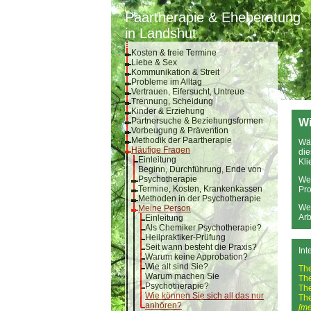
Paartherapie & Eheberatung
in Landshut
Kosten & freie Termine
Liebe & Sex
Kommunikation & Streit
Probleme im Alltag
Vertrauen, Eifersucht, Untreue
Trennung, Scheidung
Kinder & Erziehung
Partnersuche & Beziehungsformen
Wi
Vorbeugung & Prävention
Methodik der Paartherapie
Wäh
Häufige Fragen
die
Einleitung
Kli
Beginn, Durchführung, Ende von
Psychotherapie
Wei
Termine, Kosten, Krankenkassen
Pro
Methoden in der Psychotherapie
Wei
Meine Person
Arb
Einleitung
Als Chemiker Psychotherapie?
Heilpraktiker-Prüfung
Seit wann besteht die Praxis?
Int
Warum keine Approbation?
Wie alt sind Sie?
Th
Warum machen Sie
Th
Psychotherapie?
Th
Wie können Sie sich all das nur
Th
anhören?
[me