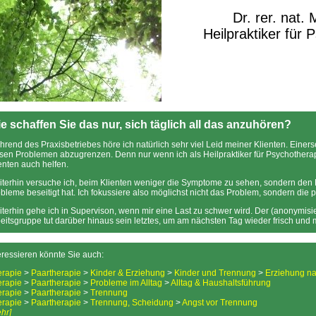
Dr. rer. nat.
Heilpraktiker für 
e schaffen Sie das nur, sich täglich all das anzuhören?
rend des Praxisbetriebes höre ich natürlich sehr viel Leid meiner Klienten. Einers
sen Problemen abzugrenzen. Denn nur wenn ich als Heilpraktiker für Psychotherapi
enten auch helfen.
terhin versuche ich, beim Klienten weniger die Symptome zu sehen, sondern den 
bleme beseitigt hat. Ich fokussiere also möglichst nicht das Problem, sondern die
terhin gehe ich in Supervison, wenn mir eine Last zu schwer wird. Der (anonymisie
eitsgruppe tut darüber hinaus sein letztes, um am nächsten Tag wieder frisch und 
eressieren könnte Sie auch:
erapie
>
Paartherapie
>
Kinder & Erziehung
>
Kinder und Trennung
>
Erziehung n
erapie
>
Paartherapie
>
Probleme im Alltag
>
Alltag & Haushaltsführung
erapie
>
Paartherapie
>
Trennung
erapie
>
Paartherapie
>
Trennung, Scheidung
>
Angst vor Trennung
hr]