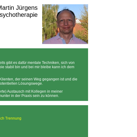
 Martin Jürgens
Psychotherapie
eits gibt es dafür mentale Techniken, sich von
e stabil bin und bei mir bleibe kann ich dem
Klienten, der seinen Weg gegangen ist und die
 potentiellen Lösungswege.
rte) Austausch mit Kollegen in meiner
munter in der Praxis sein zu können.
ach Trennung