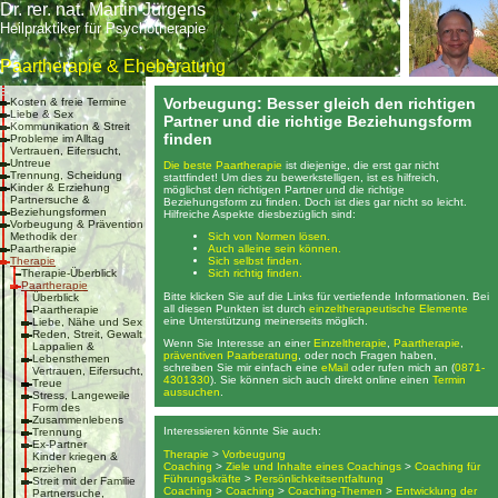
Dr. rer. nat. Martin Jürgens
Heilpraktiker für Psychotherapie
Paartherapie & Eheberatung
Vorbeugung: Besser gleich den richtigen
Kosten & freie Termine
Liebe & Sex
Partner und die richtige Beziehungsform
Kommunikation & Streit
finden
Probleme im Alltag
Vertrauen, Eifersucht,
Untreue
Die beste Paartherapie
ist diejenige, die erst gar nicht
Trennung, Scheidung
stattfindet! Um dies zu bewerkstelligen, ist es hilfreich,
Kinder & Erziehung
möglichst den richtigen Partner und die richtige
Partnersuche &
Beziehungsform zu finden. Doch ist dies gar nicht so leicht.
Beziehungsformen
Hilfreiche Aspekte diesbezüglich sind:
Vorbeugung & Prävention
Methodik der
Sich von Normen lösen.
Paartherapie
Auch alleine sein können.
Therapie
Sich selbst finden.
Therapie-Überblick
Sich richtig finden.
Paartherapie
Bitte klicken Sie auf die Links für vertiefende Informationen. Bei
Überblick
all diesen Punkten ist durch
einzeltherapeutische Elemente
Paartherapie
eine Unterstützung meinerseits möglich.
Liebe, Nähe und Sex
Reden, Streit, Gewalt
Wenn Sie Interesse an einer
Einzeltherapie
,
Paartherapie
,
Lappalien &
präventiven Paarberatung
, oder noch Fragen haben,
Lebensthemen
schreiben Sie mir einfach eine
eMail
oder rufen mich an (
0871-
Vertrauen, Eifersucht,
4301330
). Sie können sich auch direkt online einen
Termin
Treue
aussuchen
.
Stress, Langeweile
Form des
Zusammenlebens
Interessieren könnte Sie auch:
Trennung
Ex-Partner
Therapie
>
Vorbeugung
Kinder kriegen &
Coaching
>
Ziele und Inhalte eines Coachings
>
Coaching für
erziehen
Führungskräfte
>
Persönlichkeitsentfaltung
Streit mit der Familie
Coaching
>
Coaching
>
Coaching-Themen
>
Entwicklung der
Partnersuche,