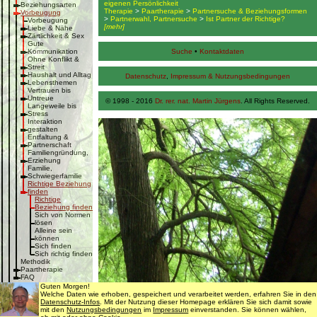
eigenen Persönlichkeit
Beziehungsarten
Therapie
>
Paartherapie
>
Partnersuche & Beziehungsformen
Vorbeugung
>
Partnerwahl, Partnersuche
>
Ist Partner der Richtige?
Vorbeugung
[mehr]
Liebe & Nähe
Zärtlichkeit & Sex
Gute
Kommunikation
Suche
•
Kontaktdaten
Ohne Konflikt &
Streit
Haushalt und Alltag
Datenschutz
,
Impressum & Nutzungsbedingungen
Lebensthemen
Vertrauen bis
Untreue
© 1998 - 2016
Dr. rer. nat. Martin Jürgens
. All Rights Reserved.
Langeweile bis
Stress
Interaktion
gestalten
Entfaltung &
Partnerschaft
Familiengründung,
Erziehung
Familie,
Schwiegerfamilie
Richtige Beziehung
finden
Richtige
Beziehung finden
Sich von Normen
lösen
Alleine sein
können
Sich finden
Sich richtig finden
Methodik
Paartherapie
FAQ
Methoden im Detail
Guten Morgen!
Krankenkassen
Welche Daten wie erhoben, gespeichert und verarbeitet werden, erfahren Sie in den
Psychische Symptome
Datenschutz-Infos
. Mit der Nutzung dieser Homepage erklären Sie sich damit sowie
Sexualstörungen
mit den
Nutzungsbedingungen
im
Impressum
einverstanden. Sie können wählen,
Körperliche Symptome