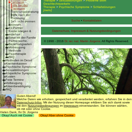
Therapie
>
Sexualstörungen
>
Probleme beim
Trennung
Geschlechtsverkehr
Hilfe bei der
Therapie
>
Psychische Symptome
>
Schlafstörungen
Trennung
[mehr]
Trennungsberatung
Hilfe nach der
Trennung
Suche
•
Kontaktdaten
Sich nicht trennen
können
Ex-Partner
Datenschutz
,
Impressum & Nutzungsbedingungen
Kinder kriegen &
erziehen
Streit mit der Familie
Partnersuche,
© 1998 - 2016
Dr. rer. nat. Martin Jürgens
. All Rights Reserved.
Beziehungsarten
Vorbeugung
Methodik
Paartherapie
FAQ
Methoden im Detail
Krankenkassen
Psychische Symptome
Sexualstörungen
Körperliche Symptome
Kosten
Freie Termine
Vorbeugung
Krisenbewältigung
FAQ
Guten Abend!
Welche Daten wie erhoben, gespeichert und verarbeitet werden, erfahren Sie in den
Datenschutz-Infos
. Mit der Nutzung dieser Homepage erklären Sie sich damit sowie
mit den
Nutzungsbedingungen
im
Impressum
einverstanden. Sie können wählen,
ob mit oder ohne Cookie.
Vielen Dank, Ihr Dr. Jürgens
Okay! Auch mit Cookie
Okay! Aber ohne Cookie