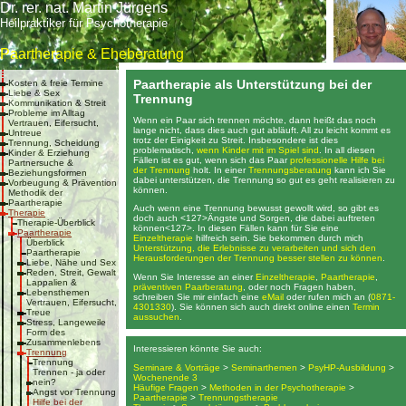
Dr. rer. nat. Martin Jürgens
Heilpraktiker für Psychotherapie
Paartherapie & Eheberatung
Paartherapie als Unterstützung bei der
Kosten & freie Termine
Liebe & Sex
Trennung
Kommunikation & Streit
Probleme im Alltag
Wenn ein Paar sich trennen möchte, dann heißt das noch
Vertrauen, Eifersucht,
lange nicht, dass dies auch gut abläuft. All zu leicht kommt es
Untreue
trotz der Einigkeit zu Streit. Insbesondere ist dies
Trennung, Scheidung
problematisch,
wenn Kinder mit im Spiel sind
. In all diesen
Kinder & Erziehung
Fällen ist es gut, wenn sich das Paar
professionelle Hilfe bei
Partnersuche &
der Trennung
holt. In einer
Trennungsberatung
kann ich Sie
Beziehungsformen
dabei unterstützen, die Trennung so gut es geht realisieren zu
Vorbeugung & Prävention
können.
Methodik der
Paartherapie
Auch wenn eine Trennung bewusst gewollt wird, so gibt es
Therapie
doch auch <127>Ängste und Sorgen, die dabei auftreten
Therapie-Überblick
können<127>. In diesen Fällen kann für Sie eine
Paartherapie
Einzeltherapie
hilfreich sein. Sie bekommen durch mich
Überblick
Unterstützung, die Erlebnisse zu verarbeiten und sich den
Paartherapie
Herausforderungen der Trennung besser stellen zu können
.
Liebe, Nähe und Sex
Reden, Streit, Gewalt
Wenn Sie Interesse an einer
Einzeltherapie
,
Paartherapie
,
Lappalien &
präventiven Paarberatung
, oder noch Fragen haben,
Lebensthemen
schreiben Sie mir einfach eine
eMail
oder rufen mich an (
0871-
Vertrauen, Eifersucht,
4301330
). Sie können sich auch direkt online einen
Termin
Treue
aussuchen
.
Stress, Langeweile
Form des
Zusammenlebens
Interessieren könnte Sie auch:
Trennung
Trennung
Seminare & Vorträge
>
Seminarthemen
>
PsyHP-Ausbildung
>
Trennen - ja oder
Wochenende 3
nein?
Häufige Fragen
>
Methoden in der Psychotherapie
>
Angst vor Trennung
Paartherapie
>
Trennungstherapie
Hilfe bei der